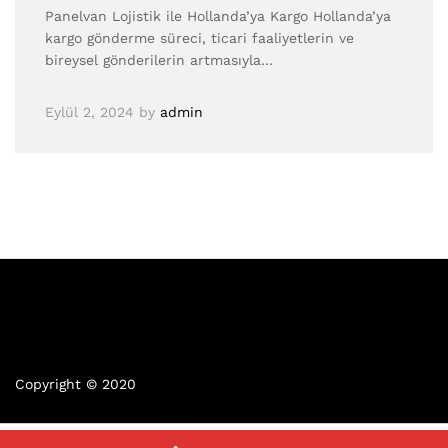
Panelvan Lojistik ile Hollanda’ya Kargo Hollanda’ya
kargo gönderme süreci, ticari faaliyetlerin ve
bireysel gönderilerin artmasıyla…
Eylül 2, 2024
by
admin
Copyright © 2020
0