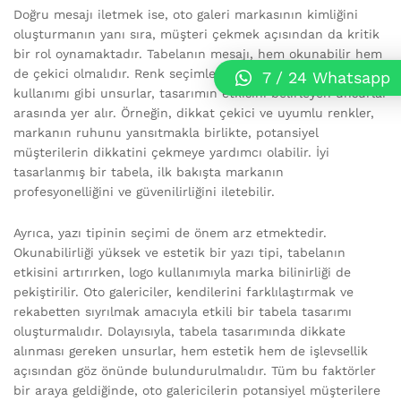
Doğru mesajı iletmek ise, oto galeri markasının kimliğini
oluşturmanın yanı sıra, müşteri çekmek açısından da kritik
bir rol oynamaktadır. Tabelanın mesajı, hem okunabilir hem
de çekici olmalıdır. Renk seçimleri, yazı tipi ve logo
7 / 24 Whatsapp
kullanımı gibi unsurlar, tasarımın etkisini belirleyen unsurlar
arasında yer alır. Örneğin, dikkat çekici ve uyumlu renkler,
markanın ruhunu yansıtmakla birlikte, potansiyel
müşterilerin dikkatini çekmeye yardımcı olabilir. İyi
tasarlanmış bir tabela, ilk bakışta markanın
profesyonelliğini ve güvenilirliğini iletebilir.
Ayrıca, yazı tipinin seçimi de önem arz etmektedir.
Okunabilirliği yüksek ve estetik bir yazı tipi, tabelanın
etkisini artırırken, logo kullanımıyla marka bilinirliği de
pekiştirilir. Oto galericiler, kendilerini farklılaştırmak ve
rekabetten sıyrılmak amacıyla etkili bir tabela tasarımı
oluşturmalıdır. Dolayısıyla, tabela tasarımında dikkate
alınması gereken unsurlar, hem estetik hem de işlevsellik
açısından göz önünde bulundurulmalıdır. Tüm bu faktörler
bir araya geldiğinde, oto galericilerin potansiyel müşterilere