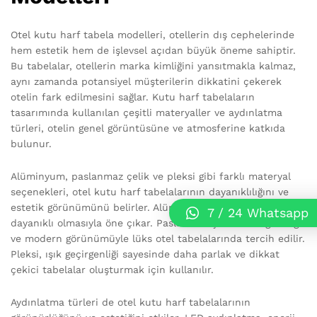
Otel kutu harf tabela modelleri, otellerin dış cephelerinde
hem estetik hem de işlevsel açıdan büyük öneme sahiptir.
Bu tabelalar, otellerin marka kimliğini yansıtmakla kalmaz,
aynı zamanda potansiyel müşterilerin dikkatini çekerek
otelin fark edilmesini sağlar. Kutu harf tabelaların
tasarımında kullanılan çeşitli materyaller ve aydınlatma
türleri, otelin genel görüntüsüne ve atmosferine katkıda
bulunur.
Alüminyum, paslanmaz çelik ve pleksi gibi farklı materyal
seçenekleri, otel kutu harf tabelalarının dayanıklılığını ve
estetik görünümünü belirler. Alüminyum, hafif ve korozyona
7 / 24 Whatsapp
dayanıklı olmasıyla öne çıkar. Paslanmaz çelik ise sağlamlığı
ve modern görünümüyle lüks otel tabelalarında tercih edilir.
Pleksi, ışık geçirgenliği sayesinde daha parlak ve dikkat
çekici tabelalar oluşturmak için kullanılır.
Aydınlatma türleri de otel kutu harf tabelalarının