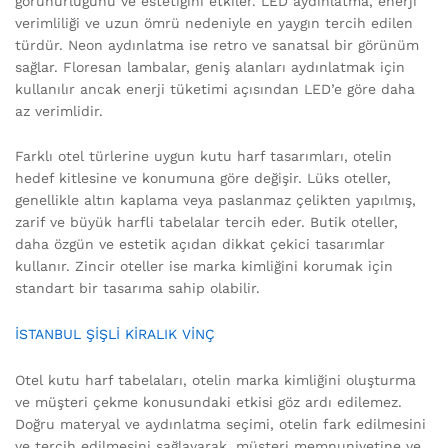
görünürlüğünü ve estetiğini etkiler. LED aydınlatma, enerji
verimliliği ve uzun ömrü nedeniyle en yaygın tercih edilen
türdür. Neon aydınlatma ise retro ve sanatsal bir görünüm
sağlar. Floresan lambalar, geniş alanları aydınlatmak için
kullanılır ancak enerji tüketimi açısından LED’e göre daha
az verimlidir.
Farklı otel türlerine uygun kutu harf tasarımları, otelin
hedef kitlesine ve konumuna göre değişir. Lüks oteller,
genellikle altın kaplama veya paslanmaz çelikten yapılmış,
zarif ve büyük harfli tabelalar tercih eder. Butik oteller,
daha özgün ve estetik açıdan dikkat çekici tasarımlar
kullanır. Zincir oteller ise marka kimliğini korumak için
standart bir tasarıma sahip olabilir.
İSTANBUL ŞİŞLİ KİRALIK VİNÇ
Otel kutu harf tabelaları, otelin marka kimliğini oluşturma
ve müşteri çekme konusundaki etkisi göz ardı edilemez.
Doğru materyal ve aydınlatma seçimi, otelin fark edilmesini
ve tercih edilmesini sağlayarak, müşteri memnuniyetine ve