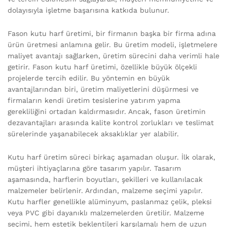
dolayısıyla işletme başarısına katkıda bulunur.
Fason kutu harf üretimi, bir firmanın başka bir firma adına
ürün üretmesi anlamına gelir. Bu üretim modeli, işletmelere
maliyet avantajı sağlarken, üretim sürecini daha verimli hale
getirir. Fason kutu harf üretimi, özellikle büyük ölçekli
projelerde tercih edilir. Bu yöntemin en büyük
avantajlarından biri, üretim maliyetlerini düşürmesi ve
firmaların kendi üretim tesislerine yatırım yapma
gerekliliğini ortadan kaldırmasıdır. Ancak, fason üretimin
dezavantajları arasında kalite kontrol zorlukları ve teslimat
sürelerinde yaşanabilecek aksaklıklar yer alabilir.
Kutu harf üretim süreci birkaç aşamadan oluşur. İlk olarak,
müşteri ihtiyaçlarına göre tasarım yapılır. Tasarım
aşamasında, harflerin boyutları, şekilleri ve kullanılacak
malzemeler belirlenir. Ardından, malzeme seçimi yapılır.
Kutu harfler genellikle alüminyum, paslanmaz çelik, pleksi
veya PVC gibi dayanıklı malzemelerden üretilir. Malzeme
seçimi, hem estetik beklentileri karşılamalı hem de uzun