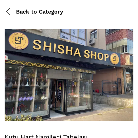
Back to
Category
Kutu Harf Nargileci Tabelası