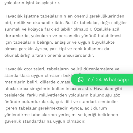
yolcuların işini kolaylaştırır.
Havacılık işletme tabelalarının en önemli gerekliliklerinden
biri, netlik ve okunabilirliktir. Bu tür tabelalar, doğru bilgiler
sunmalı ve kolayca fark edilebilir olmalıdır. Özellikle acil
durumlarda, yolcuların ve personelin yönünü bulabilmesi
için tabelaların belirgin, anlaşılır ve uygun büyüklükte
olması gerekir. Ayrıca, yazı tipi ve renk kullanımı da
okunabilirliği artıran önemli unsurlardandır.
Havacılık otoriteleri, tabelaların belirli düzenlemelere ve
standartlara uygun olmasını bekler. Örneğin, tabelalardaki
7 / 24 Whatsapp
metinlerin belirli dillerde olması ve aynı zamanda
uluslararası simgelerin kullanılması esastır. Havaalanı gibi
tesislerde, farklı milliyetlerden yolcuların bulunduğu göz
önünde bulundurularak, çok dilli ve standart semboller
içeren tabelalar gerekmektedir. Ayrıca, acil durum
yönlendirme tabelalarının yerleşimi ve içeriği belirlenen
güvenlik standartlarına uygun olmalıdır.