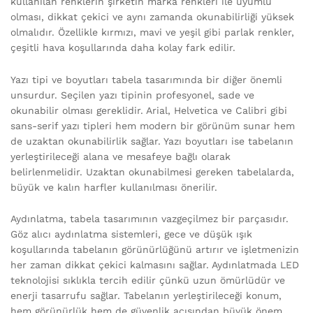
kullanılan renklerin şirketin marka renkleri ile uyumlu
olması, dikkat çekici ve aynı zamanda okunabilirliği yüksek
olmalıdır. Özellikle kırmızı, mavi ve yeşil gibi parlak renkler,
çeşitli hava koşullarında daha kolay fark edilir.
Yazı tipi ve boyutları tabela tasarımında bir diğer önemli
unsurdur. Seçilen yazı tipinin profesyonel, sade ve
okunabilir olması gereklidir. Arial, Helvetica ve Calibri gibi
sans-serif yazı tipleri hem modern bir görünüm sunar hem
de uzaktan okunabilirlik sağlar. Yazı boyutları ise tabelanın
yerleştirileceği alana ve mesafeye bağlı olarak
belirlenmelidir. Uzaktan okunabilmesi gereken tabelalarda,
büyük ve kalın harfler kullanılması önerilir.
Aydınlatma, tabela tasarımının vazgeçilmez bir parçasıdır.
Göz alıcı aydınlatma sistemleri, gece ve düşük ışık
koşullarında tabelanın görünürlüğünü artırır ve işletmenizin
her zaman dikkat çekici kalmasını sağlar. Aydınlatmada LED
teknolojisi sıklıkla tercih edilir çünkü uzun ömürlüdür ve
enerji tasarrufu sağlar. Tabelanın yerleştirileceği konum,
hem görünürlük hem de güvenlik açısından büyük önem