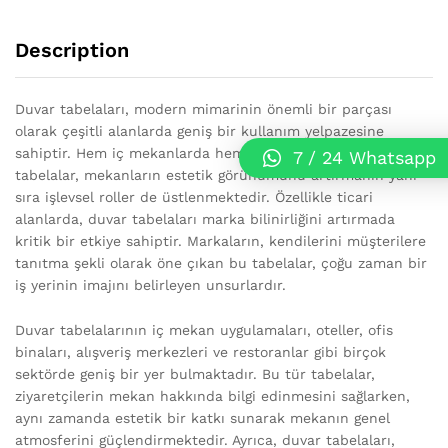
Description
Duvar tabelaları, modern mimarinin önemli bir parçası
olarak çeşitli alanlarda geniş bir kullanım yelpazesine
sahiptir. Hem iç mekanlarda hem de dış mekanlarda, bu
7 / 24 Whatsapp
tabelalar, mekanların estetik görünümünü artırmanın yanı
sıra işlevsel roller de üstlenmektedir. Özellikle ticari
alanlarda, duvar tabelaları marka bilinirliğini artırmada
kritik bir etkiye sahiptir. Markaların, kendilerini müşterilere
tanıtma şekli olarak öne çıkan bu tabelalar, çoğu zaman bir
iş yerinin imajını belirleyen unsurlardır.
Duvar tabelalarının iç mekan uygulamaları, oteller, ofis
binaları, alışveriş merkezleri ve restoranlar gibi birçok
sektörde geniş bir yer bulmaktadır. Bu tür tabelalar,
ziyaretçilerin mekan hakkında bilgi edinmesini sağlarken,
aynı zamanda estetik bir katkı sunarak mekanın genel
atmosferini güçlendirmektedir. Ayrıca, duvar tabelaları,