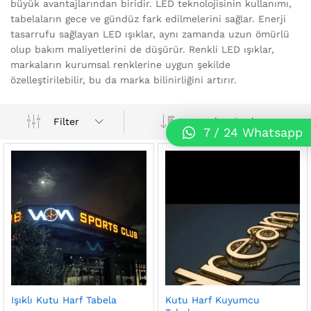
büyük avantajlarından biridir. LED teknolojisinin kullanımı,
tabelaların gece ve gündüz fark edilmelerini sağlar. Enerji
tasarrufu sağlayan LED ışıklar, aynı zamanda uzun ömürlü
olup bakım maliyetlerini de düşürür. Renkli LED ışıklar,
markaların kurumsal renklerine uygun şekilde
özelleştirilebilir, bu da marka bilinirliğini artırır.
Varsayılan Sıralama
Filter
7 / 24 Whatsapp
Işıklı Kutu Harf Tabela
Kutu Harf Kuyumcu